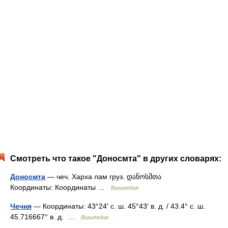
Смотреть что такое "Доносмта" в других словарях:
Доносмта
— чеч. Харха лам груз. დანოსმთა
Координаты: Координаты …
Википедия
Чечня
— Координаты: 43°24′ с. ш. 45°43′ в. д. / 43.4° с. ш.
45.716667° в. д. …
Википедия