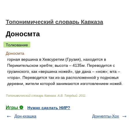
Топонимический словарь Кавказа
Доносмта
Толкование
Доносмта
горная вершина в Хевсуретии (Грузия), находится в
Перикительском хребте; высота – 4135м. Переводится с
грузинского, как «вершина ножей», где дана – «нож»; мта –
«гора». Переводится так из-за расположенной у подножья
деревни, жители которой занимаются изготовлением ножей.
Топонимический словарь Кавказа
.
А.В. Твердый
.
2011
.
Игры ⚽
Нужно сделать НИР?
Дон-кхашка
Дончепты-Хох