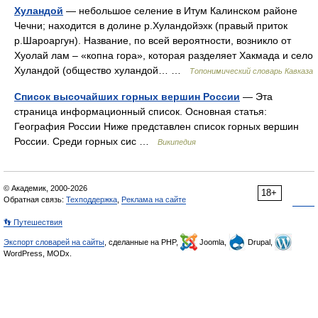
Хуландой
— небольшое селение в Итум Калинском районе
Чечни; находится в долине р.Хуландойэхк (правый приток
р.Шароаргун). Название, по всей вероятности, возникло от
Хуолай лам – «копна гора», которая разделяет Хакмада и село
Хуландой (общество хуландой… …
Топонимический словарь Кавказа
Список высочайших горных вершин России
— Эта
страница информационный список. Основная статья:
География России Ниже представлен список горных вершин
России. Среди горных сис …
Википедия
© Академик, 2000-2026
18+
Обратная связь:
Техподдержка
,
Реклама на сайте
👣 Путешествия
Экспорт словарей на сайты
, сделанные на PHP,
Joomla,
Drupal,
WordPress, MODx.